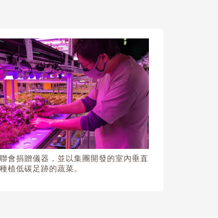
聯會捐贈儀器，並以集團開發的室內垂直
種植低碳足跡的蔬菜。